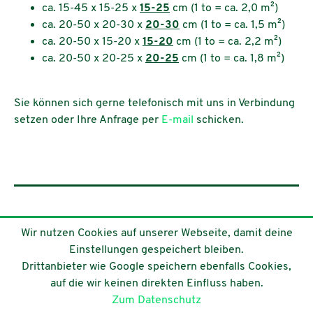
ca. 15-45 x 15-25 x
15-25
cm (1 to = ca. 2,0 m²)
ca. 20-50 x 20-30 x
20-30
cm (1 to = ca. 1,5 m²)
ca. 20-50 x 15-20 x
15-20
cm (1 to = ca. 2,2 m²)
ca. 20-50 x 20-25 x
20-25
cm (1 to = ca. 1,8 m²)
Sie können sich gerne telefonisch mit uns in Verbindung
setzen oder Ihre Anfrage per
E-mail
schicken.
Zu allen Produkten
Wir nutzen Cookies auf unserer Webseite, damit deine
Einstellungen gespeichert bleiben.
Drittanbieter wie Google speichern ebenfalls Cookies,
auf die wir keinen direkten Einfluss haben.
Steinbruch Wirths GmbH
Tel.: 09366/9819-0
Zum Datenschutz
Albertshäuser Str. 1a
Fax: 09366/9819-29